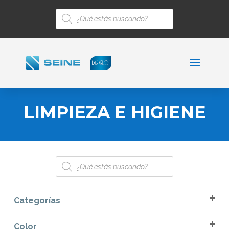
Búsqueda
de
productos
LIMPIEZA E HIGIENE
Búsqueda
de
productos
Categorías
Balde
Color