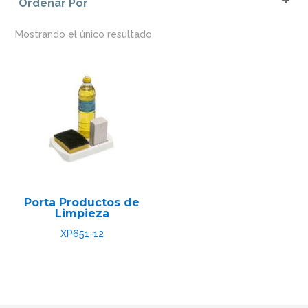
Ordenar Por
Gris
Sort Products
Gris Oscuro
Mostrando el único resultado
Porta Productos de
Limpieza
XP651-12