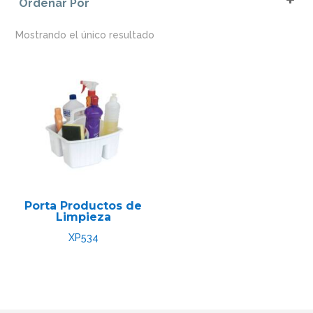
Ordenar Por
Verde
Sort Products
Mostrando el único resultado
Porta Productos de
Limpieza
XP534