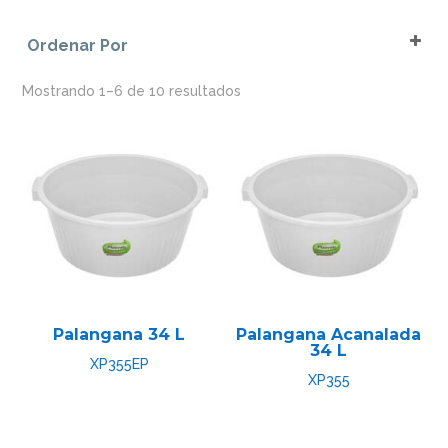
Blanco
Rígidos
Ordenar Por
Gris
Sort Products
Negro
Mostrando 1–6 de 10 resultados
Pedal Gris
Pedal Negro
Tapa Blanca
Tapa Gris
Tapa Negra
Palangana 34 L
Palangana Acanalada
34 L
XP355EP
XP355