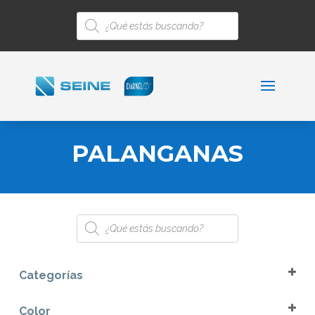
Búsqueda
de
productos
PALANGANAS
Búsqueda
de
productos
Categorías
Limpieza e Higiene
Color
Palanganas