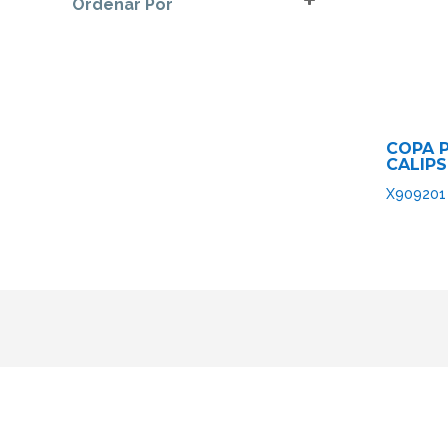
Ordenar Por
Sort Products
COPA 
CALIP
X909201