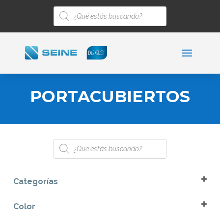
Búsqueda
de
productos
PORTACUBIERTOS
Búsqueda
de
productos
Categorías
Cocina
Color
Portacubiertos