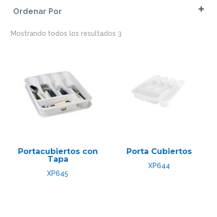
Blanco
Rígidos
Ordenar Por
Gris
Sort Products
Gris Oscuro
Mostrando todos los resultados 3
Portacubiertos con
Porta Cubiertos
Tapa
XP644
XP645