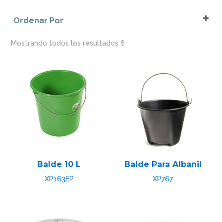
Blanco
Rígidos
Ordenar Por
Gris
Sort Products
Pedal Negro
Mostrando todos los resultados 6
Rosado
Verde Agua
Balde 10 L
Balde Para Albanil
XP163EP
XP767