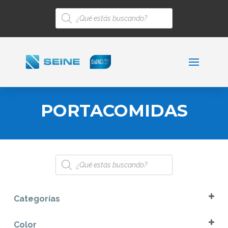
Búsqueda
de
productos
PORTACOMIDAS
Búsqueda
de
productos
Categorías
Descartables
Color
Para Empacar