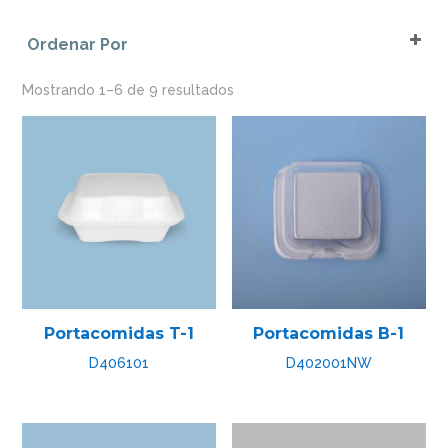
Blanco
Portacomidas
Ordenar Por
Sort Products
Mostrando 1–6 de 9 resultados
Portacomidas T-1
Portacomidas B-1
D406101
D402001NW