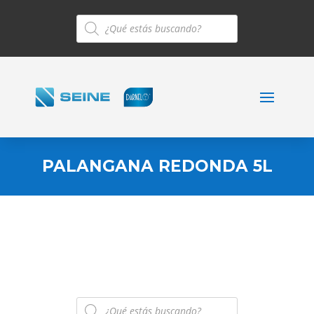
Búsqueda
de
productos
PALANGANA REDONDA 5L
Búsqueda
de