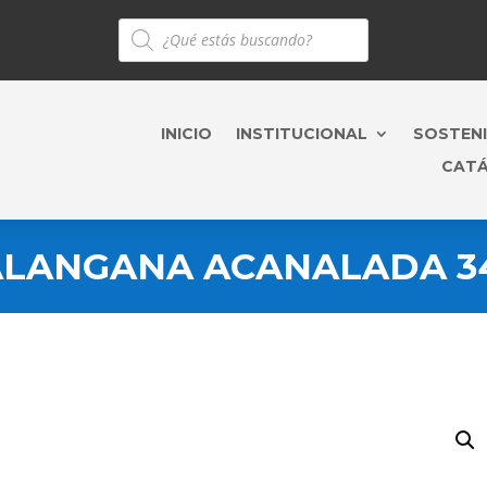
Búsqueda
de
productos
INICIO
INSTITUCIONAL
SOSTENI
CAT
LANGANA ACANALADA 3