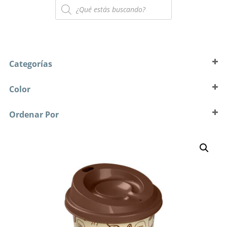
Búsqueda
de
productos
Categorías
Azucareros
Color
Balde
#N/D
Bandejas
Ordenar Por
Aluminio
Bandejas
Sort Products
Amarillo
Bandejas
Amarillo Vivo
Bañeras
AQUA
Bases
Azul
Basureros
Azul Claro
Bolsas
Azul Oscuro
Bolsas
Azul Vivo
Botellas
AZUL, ROJA Y VERDE
Botellones