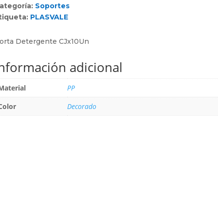
ategoría:
Soportes
tiqueta:
PLASVALE
orta Detergente CJx10Un
Información adicional
Material
PP
Color
Decorado