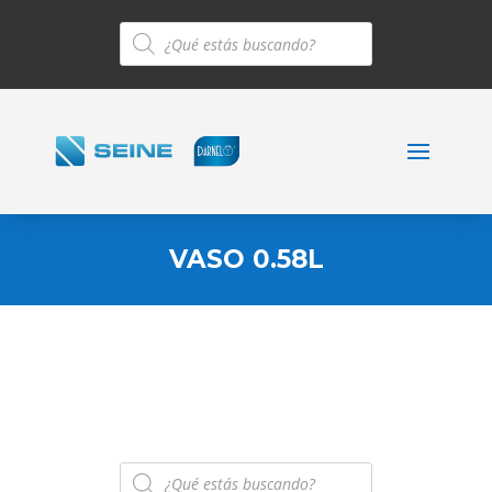
Búsqueda
de
productos
VASO 0.58L
Búsqueda
de