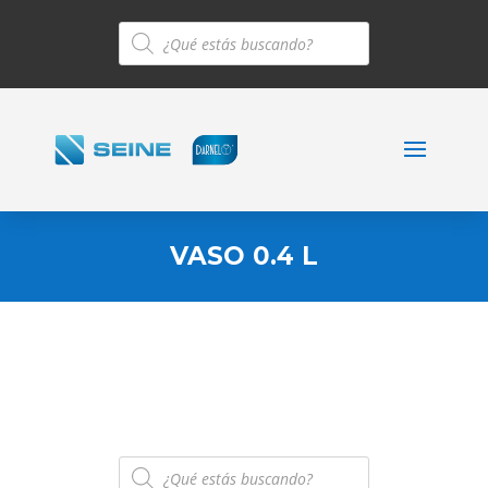
Búsqueda
de
productos
VASO 0.4 L
Búsqueda
de