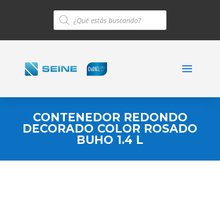
Búsqueda
de
productos
CONTENEDOR REDONDO
DECORADO COLOR ROSADO
BUHO 1.4 L