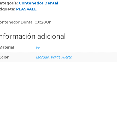
ategoría:
Contenedor Dental
tiqueta:
PLASVALE
ontenedor Dental CJx20Un
Información adicional
Material
PP
Color
Morado
,
Verde Fuerte