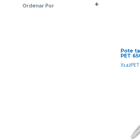
Ordenar Por
Marrón
Sort Products
Negro
Opal
Transparente
Pote t
PET 65
X142PET