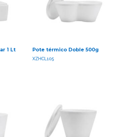
r 1 Lt
Pote térmico Doble 500g
XZHCL105