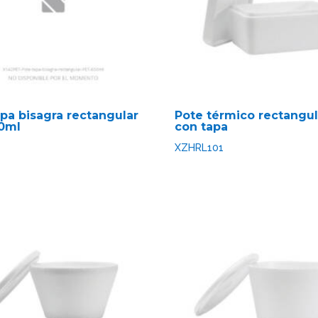
apa bisagra rectangular
Pote térmico rectangula
0ml
con tapa
XZHRL101