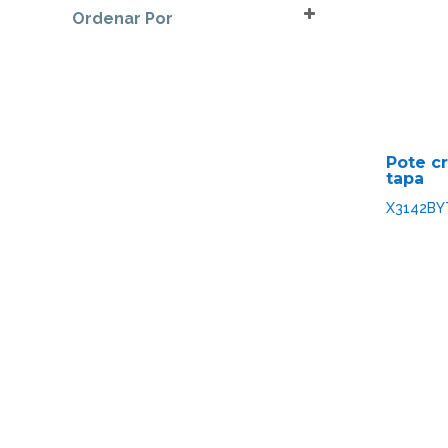
Ordenar Por
Marrón
Sort Products
Negro
Opal
Transparente
Pote c
tapa
X3142BY