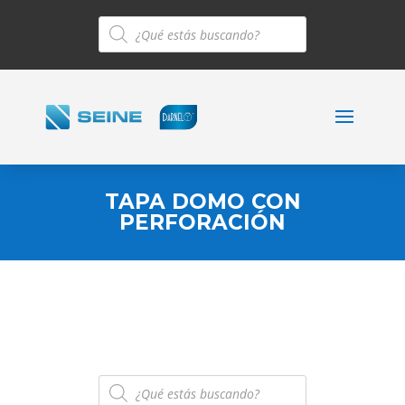
Búsqueda
de
productos
TAPA DOMO CON
PERFORACIÓN
Búsqueda
de