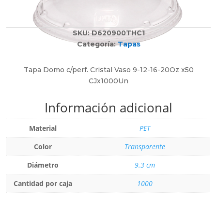
Blanco
Bowls
Café
Bowls
CALIPSO
Budineras
SKU:
D620900THC1
CELESTE
Caja para Alimentos
Categoría:
Tapas
CORAL
Cajas
Cristal
Cajones
Tapa Domo c/perf. Cristal Vaso 9-12-16-20Oz x50
Cuerpo Amarillo
Campanas
CJx1000Un
Cuerpo Azul
Cestas
Información adicional
Cuerpo Blanco
Cestas Organizadoras
Cuerpo Celeste
Cestos
Material
PET
Cuerpo Gris
Cocina
Cuerpo Rojo
Coladores
Color
Transparente
Cuerpo Rosa Fuerte
Comederos
Diámetro
9.3 cm
Cuerpo Rosado
Compoteras
Decorado
Contenedor Dental
Cantidad por caja
1000
DISEÑOS SURTIDOS.
Contenedores
FREE
Contenedores