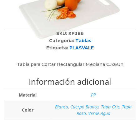
Balnco
Bowls
Blanco
Bowls
Café
Bowls
CALIPSO
Budineras
SKU:
XP386
CELESTE
Caja para Alimentos
Categoría:
Tablas
CORAL
Cajas
Etiqueta:
PLASVALE
Cristal
Cajones
Cuerpo Amarillo
Campanas
Tabla para Cortar Rectangular Mediana CJx6Un
Cuerpo Azul
Cestas
Información adicional
Cuerpo Blanco
Cestas Organizadoras
Cuerpo Celeste
Cestos
Material
PP
Cuerpo Gris
Cocina
Cuerpo Rojo
Coladores
Blanco
,
Cuerpo Blanco
,
Tapa Gris
,
Tapa
Color
Cuerpo Rosa Fuerte
Comederos
Rosa
,
Verde Agua
Cuerpo Rosado
Compoteras
Decorado
Contenedor Dental
DISEÑOS SURTIDOS.
Contenedores