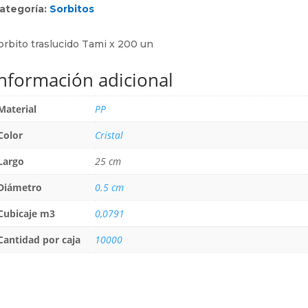
ategoría:
Sorbitos
orbito traslucido Tami x 200 un
Información adicional
Material
PP
Color
Cristal
Largo
25 cm
Diámetro
0.5 cm
Cubicaje m3
0,0791
Cantidad por caja
10000