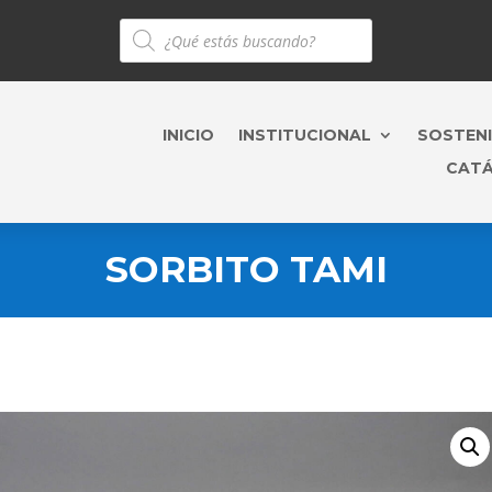
Búsqueda
de
productos
INICIO
INSTITUCIONAL
SOSTENI
CAT
SORBITO TAMI