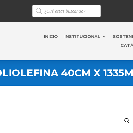
Búsqueda
de
productos
INICIO
INSTITUCIONAL
SOSTENI
CAT
LIOLEFINA 40CM X 1335