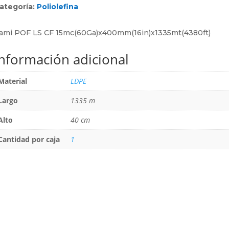
ategoría:
Poliolefina
ami POF LS CF 15mc(60Ga)x400mm(16in)x1335mt(4380ft)
Información adicional
Material
LDPE
Largo
1335 m
Alto
40 cm
Cantidad por caja
1