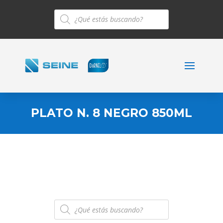
Búsqueda
de
productos
PLATO N. 8 NEGRO 850ML
Búsqueda
de
productos