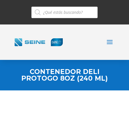
Búsqueda
de
productos
CONTENEDOR DELI
PROTOGO 8OZ (240 ML)