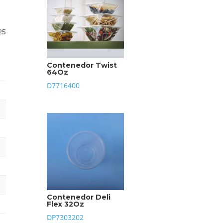
25
Contenedor Twist
64Oz
D7716400
Contenedor Deli
Flex 32Oz
DP7303202