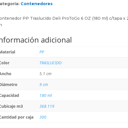
ategoría:
Contenedores
ontenedor PP Traslucido Deli ProToGo 6 OZ (180 ml) c/tapa x 
n
Información adicional
Material
PP
Color
TRASLUCIDO
Ancho
5.1 cm
Diámetro
9 cm
Capacidad
180 ml
Cubicaje m3
368.119
Cantidad por caja
300