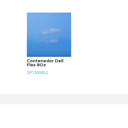
Contenedor Deli
Flex 8Oz
DP7300802