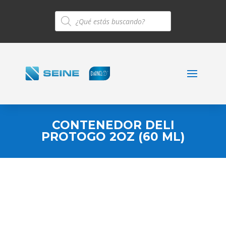
Búsqueda
de
productos
CONTENEDOR DELI
PROTOGO 2OZ (60 ML)