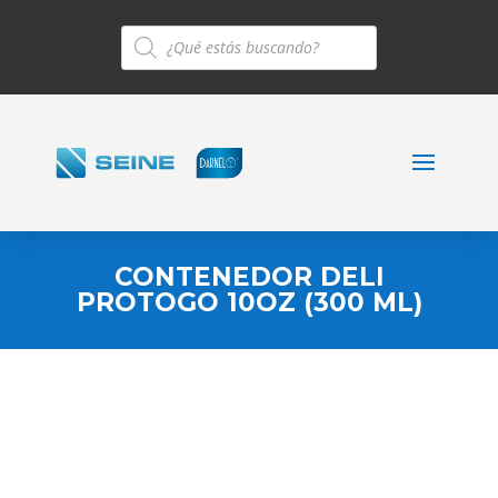
Búsqueda
de
productos
CONTENEDOR DELI
PROTOGO 10OZ (300 ML)