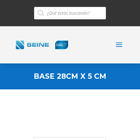
Búsqueda
de
productos
BASE 28CM X 5 CM
Búsqueda