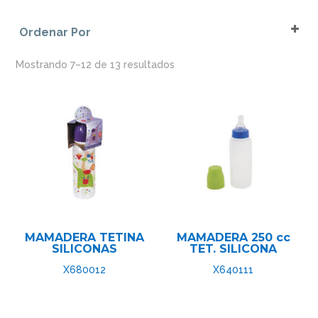
Azul
Jarros
Ordenar Por
CALIPSO
Mamaderas
Sort Products
CELESTE
Rallador
Mostrando 7–12 de 13 resultados
Decorado
Rígidos
IMPRESA
Sorbito
LILA
Vasos
Morado
NARANJA
Rojo
ROSA
TAPA LILA
TRASLUCIDA
MAMADERA TETINA
MAMADERA 250 cc
Verde
SILICONAS
TET. SILICONA
Verde Fuerte
X680012
X640111