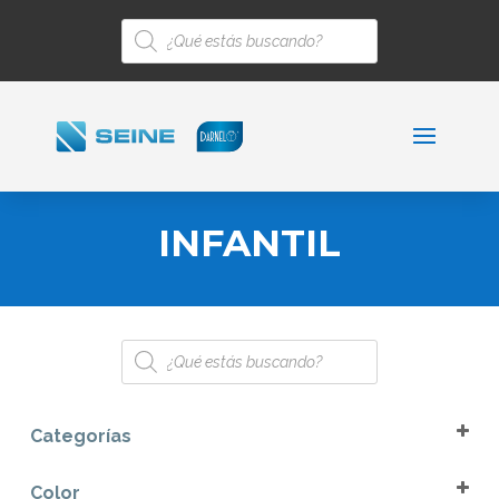
Búsqueda
de
productos
INFANTIL
Búsqueda
de
productos
Categorías
Bowls
Color
Infantil