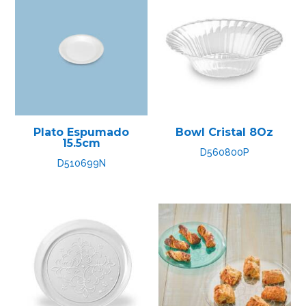
Plato Espumado
Bowl Cristal 8Oz
15.5cm
D560800P
D510699N