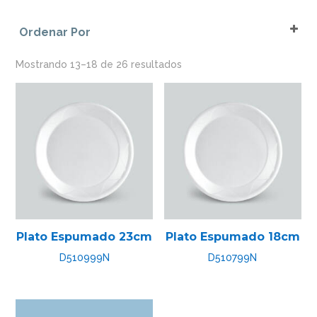
Aluminio
Platos
Ordenar Por
Azul Vivo
Sort Products
Blanco
Mostrando 13–18 de 26 resultados
Cristal
Negro
Rojo
Rojo Vivo
SURTIDO
Verde Vivo
Plato Espumado 23cm
Plato Espumado 18cm
D510999N
D510799N