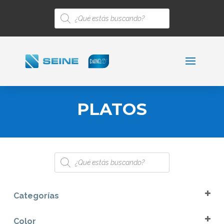
Búsqueda
de
productos
PLATOS
Búsqueda
de
productos
Categorías
Descartables
Color
Para la Mesa