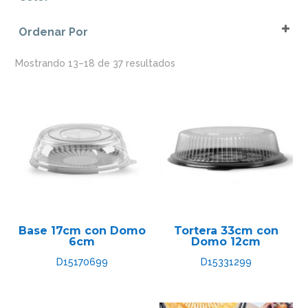
Descartables
Blanco
Para Empacar
Ordenar Por
Negro
Sort Products
Mostrando 13–18 de 37 resultados
Base 17cm con Domo
Tortera 33cm con
6cm
Domo 12cm
D15170699
D15331299