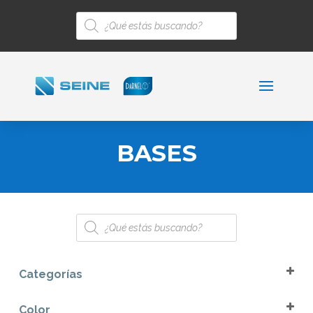
Búsqueda
de
productos
BASES
Búsqueda
de
productos
Categorías
Bases
Color