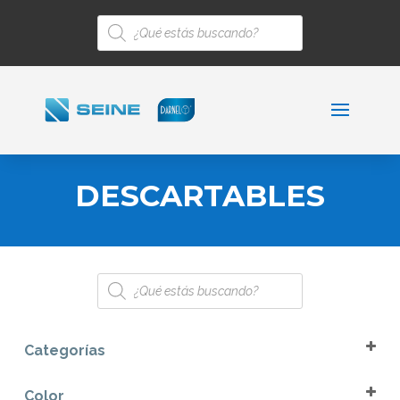
Búsqueda
de
productos
DESCARTABLES
Búsqueda
de
productos
Categorías
Bandejas
Color